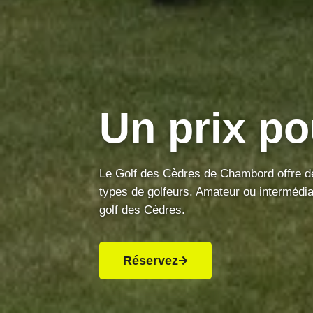
U
n
p
r
i
x
p
o
Le Golf des Cèdres de Chambord offre des
types de golfeurs. Amateur ou intermédia
golf des Cèdres.
Réservez